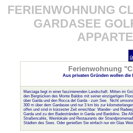
FERIENWOHNUNG CL
GARDASEE GOL
APPARTE
Ü
Ferienwohnung
"Cl
Aus privaten Gründen wollen die 
Marciaga liegt in einer faszinierenden Landschaft. Mitten im 
den Bergrücken des Monte Baldos mit seiner einzigartigen Flo
über Garda und den Rocca del Garda - zum See. Nicht umsonst
300 m über dem Gardasee und nur 3 km bis zur kilometerlangen
offen und sind in kürzester Zeit erreichbar: Wander- und Radweg
Garda und zu den Badestränden in Garda und Bardolino. Die Al
Straßencafés, Weinlokale und Restaurants der Strandpromenade
Städten des Sees. Oder genießen Sie einfach nur ein Glas Wein