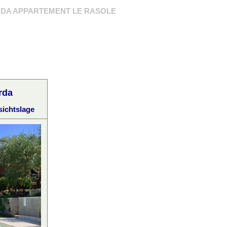
DA APPARTEMENT LE RASOLE
rda
sichtslage