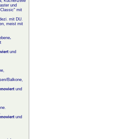
a, Küchenzeile
aster und
"Classic" mit
ezi. mit DU.
en, meist mit
ebene
.
t
viert
und
ne,
ssen/Balkone,
enoviert
und
ene
.
,
enoviert
und