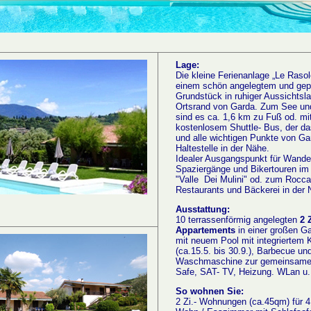
Lage:
Die kleine Ferienanlage „Le Rasole
einem schön angelegtem und gep
Grundstück in ruhiger Aussichtsl
Ortsrand von Garda. Zum See un
sind es ca. 1,6 km zu Fuß od. mi
kostenlosem Shuttle- Bus,
der da
und alle wichtigen Punkte von Gar
Haltestelle in der Nähe.
Idealer Ausgangspunkt für Wande
Spaziergänge und Bikertouren im 
"Valle Dei Mulini" od. zum Rocca
Restaurants und Bäckerei in der 
Ausstattung:
10 terrassenförmig angelegten
2 
Appartements
in einer großen G
mit neuem Pool mit integriertem 
(ca.15.5. bis 30.9.), Barbecue und
Waschmaschine zur gemeinsame
Safe, SAT- TV, Heizung.
WLan u.
So wohnen Sie:
2 Zi.-
Wohnungen (ca.45qm) für 4