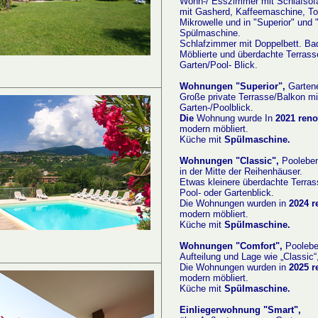
Wohn-/ Esszimmer mit Schlafsof
mit Gasherd, Kaffeemaschine, To
Mikrowelle und in "Superior" und 
Spülmaschine.
Schlafzimmer mit Doppelbett. Bad
Möblierte und überdachte Terrass
Garten/Pool- Blick.
Wohnungen "Superior",
Garten
Große private Terrasse/Balkon mi
Garten-/Poolblick.
Die
Wohnung wurde In
2021 reno
modern möbliert.
Küche mit
Spülmaschine.
Wohnungen "Classic",
Poolebe
in der Mitte der Reihenhäuser.
Etwas kleinere überdachte Terra
Pool- oder Gartenblick.
Die Wohnungen wurden in
2024 r
modern möbliert.
Küche mit
Spülmaschine.
Wohnungen "Comfort",
Pooleb
Aufteilung und Lage wie „Classic“
Die Wohnungen wurden in
2025 r
modern möbliert.
Küche mit
Spülmaschine.
Einliegerwohnung "Smart",