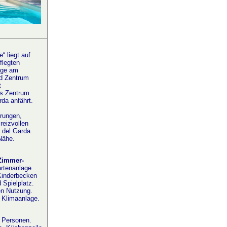
“ liegt auf
flegten
age am
d Zentrum
t
s Zentrum
da anfährt.
rungen,
reizvollen
 del Garda..
Nähe.
Zimmer-
artenanlage
Kinderbecken
 Spielplatz.
n Nutzung.
 Klimaanlage.
 Personen.