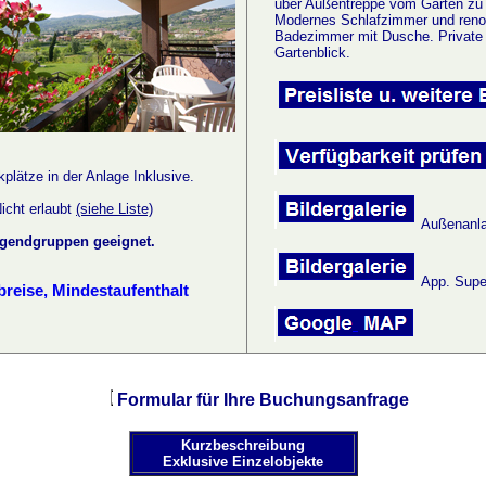
über Außentreppe vom Garten zu 
Modernes Schlafzimmer und
reno
Badezimmer mit Dusche. Private 
Gartenblick.
kplätze in der Anlage Inklusive
.
icht erlaubt
(siehe Liste)
Außenanla
ugendgruppen geeignet.
App. Super
reise, Mindestaufenthalt
Formular für Ihre Buchungsanfrage
Kurzbeschreibung
Exklusive Einzelobjekte