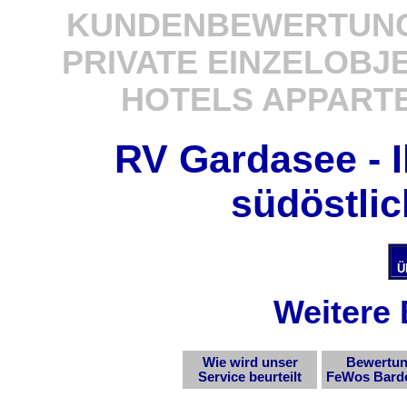
KUNDENBEWERTUNG
PRIVATE EINZELOB
HOTELS APPART
RV Gardasee - I
südöstli
Ü
Weitere
Wie wird unser
Bewertu
Service beurteilt
FeWos Bardo